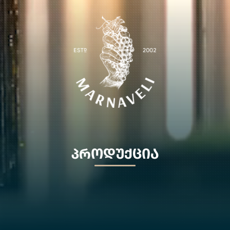
ᲞᲠᲝᲓᲣᲥᲪᲘᲐ